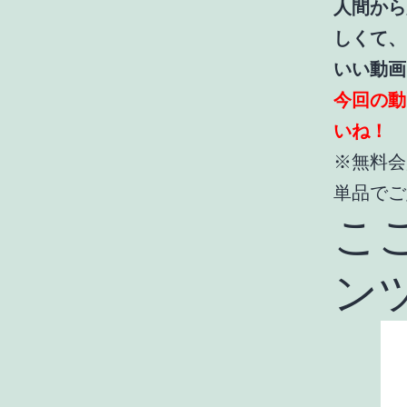
人間から
しくて、
いい動画
今回の動
いね！
※無料会
単品でご
こ
ン