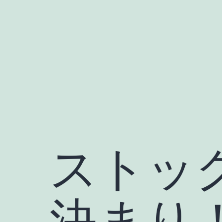
コ
ン
テ
ン
ツ
へ
ス
キ
ッ
ストッ
プ
決まり