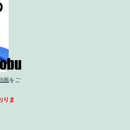
動画
をご
おりま