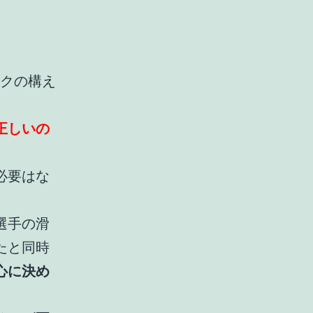
クの構え
正しいの
必要はな
選手の滑
たと同時
心に決め