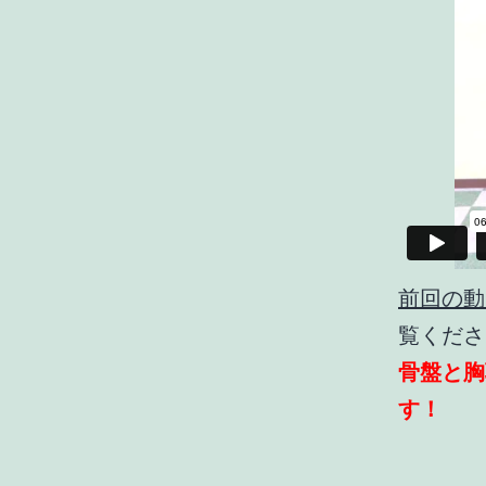
前回の動
覧くださ
骨盤と胸
す！