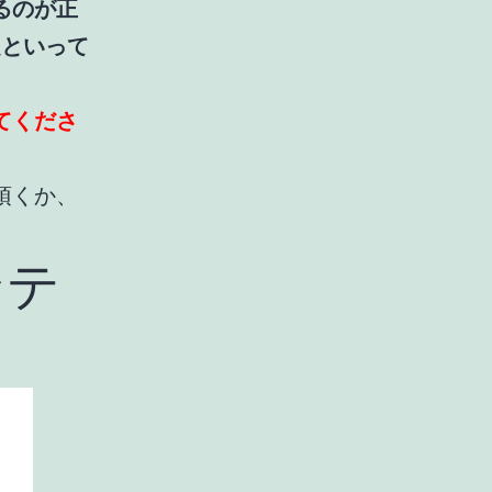
るのが正
定といって
てくださ
頂くか、
。
ンテ