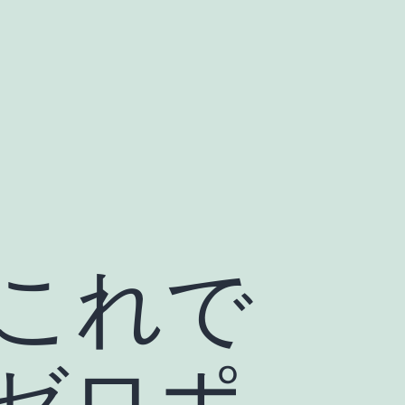
これで
ゼロポ