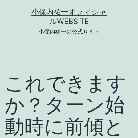
コ
小保内祐一オフィシャ
ン
ルWEBSITE
テ
小保内祐一の公式サイト
ン
ツ
へ
ス
これできます
キ
ッ
か？ターン始
プ
動時に前傾と