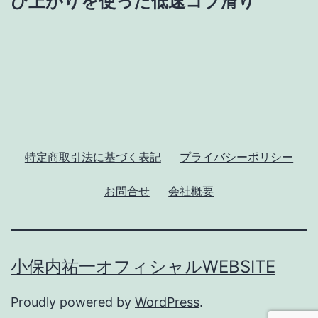
ゲ
び上がりを使った低速コブ滑り
ー
シ
ョ
ン
特定商取引法に基づく表記
プライバシーポリシー
お問合せ
会社概要
小保内祐一オフィシャルWEBSITE
Proudly powered by
WordPress
.