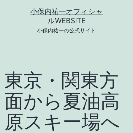
コ
小保内祐一オフィシャ
ン
ルWEBSITE
テ
小保内祐一の公式サイト
ン
ツ
へ
ス
東京・関東方
キ
ッ
面から夏油高
プ
原スキー場へ