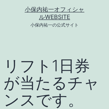
コ
小保内祐一オフィシャ
ン
ルWEBSITE
テ
小保内祐一の公式サイト
ン
ツ
へ
ス
リフト1日券
キ
ッ
が当たるチャ
プ
ンスです。