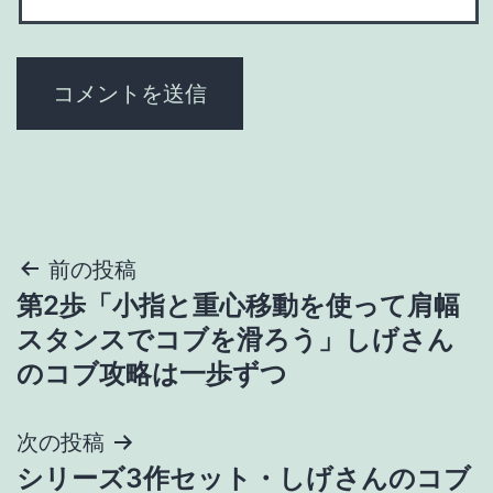
投
前の投稿
第2歩「小指と重心移動を使って肩幅
稿
スタンスでコブを滑ろう」しげさん
ナ
のコブ攻略は一歩ずつ
ビ
次の投稿
ゲ
シリーズ3作セット・しげさんのコブ