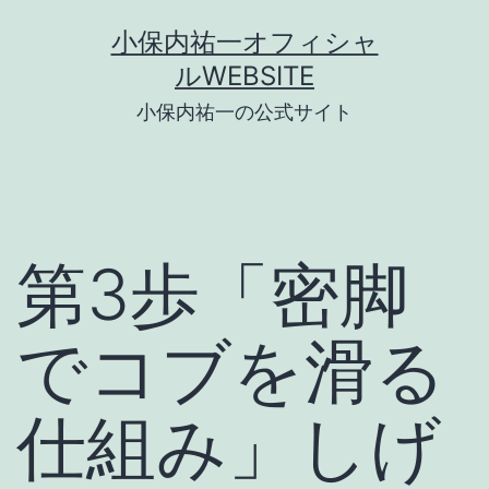
コ
小保内祐一オフィシャ
ン
ルWEBSITE
テ
小保内祐一の公式サイト
ン
ツ
へ
ス
第3歩「密脚
キ
ッ
でコブを滑る
プ
仕組み」しげ